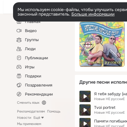
Мы используем cookie-файлы, чтобы улучшить сервис
законный представитель.
Больше информации
Левая
Главная
колонка
Видео
Группы
Люди
Публикации
Игры
Подарки
Другие песни исполн
Поздравления
Я тебя забуду (н
Рекомендации
Новые НЕ русскиЕ
Сменить язык
Tvoi portret
Рекламодателям
Помощь
Новые НЕ русскиЕ
Новости
Ещё
Памяти погибших
Мы применяем
Новые НЕ русскиЕ