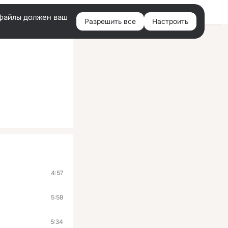
Войти
e-файлы должен ваш
Разрешить все
Настроить
Правая
колонка
4:57
5:58
5:34