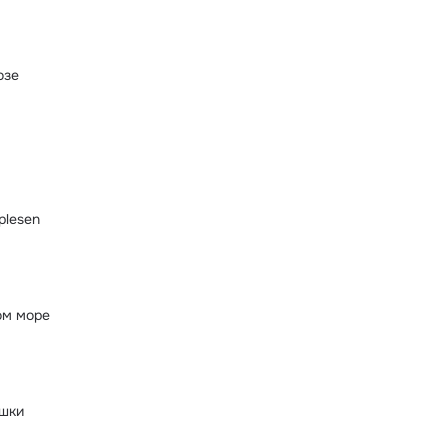
озе
plesen
ом море
ушки