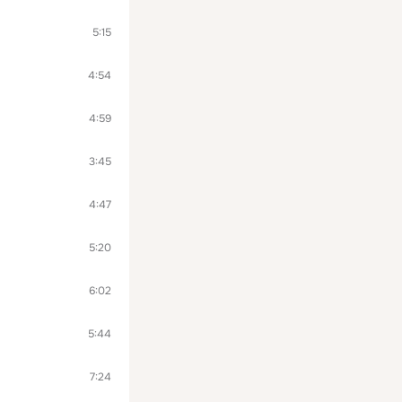
5:15
4:54
4:59
3:45
4:47
5:20
6:02
5:44
7:24