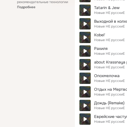
рекомендательные технологии
Подробнее
Tatarin & Jew
Новые НЕ русскиЕ
Выходной в колх
Новые НЕ русскиЕ
Kobel'
Новые НЕ русскиЕ
Рахиля
Новые НЕ русскиЕ
about Krassnaya 
Новые НЕ русскиЕ
Опохмелочка
Новые НЕ русскиЕ
Отдых на Мертв
Новые НЕ русскиЕ
Дождь (Remake)
Новые НЕ русскиЕ
Еврейские част
Новые НЕ русскиЕ