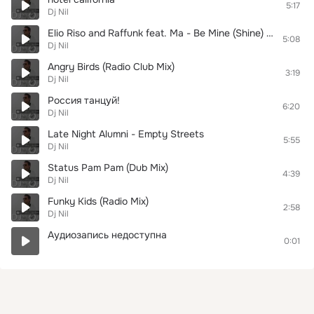
5:17
Dj Nil
Elio Riso and Raffunk feat. Ma - Be Mine (Shine) ( Elektro Groove Ibiza mix)
5:08
Dj Nil
Angry Birds (Radio Club Mix)
3:19
Dj Nil
Россия танцуй!
6:20
Dj Nil
Late Night Alumni - Empty Streets
5:55
Dj Nil
Status Pam Pam (Dub Mix)
4:39
Dj Nil
Funky Kids (Radio Mix)
2:58
Dj Nil
Аудиозапись недоступна
0:01