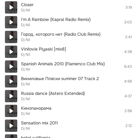
Closer
3:19
Dj Nil
I'm A Rainbow (Kapral Radio Remix)
3:03
Dj Nil
Город, которого нет (Radio Club Remix)
2:41
Dj Nil
Vinilovie Plyaski [mix8]
4:38
Dj Nil
Spanish Animals 2010 (Flamenco Club Mix)
6:43
Dj Nil
Виниловые Пляски summer 07 Track 2
4:58
Dj Nil
Russia dance (Astero Extended)
4:37
Dj Nil
Кинопанорама
2:56
Dj Nil
Sensation mix 2011
2:12
Dj Nil
hotel california