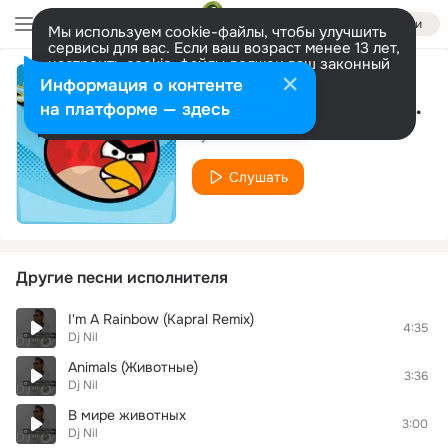
Войти
Мы используем cookie-файлы, чтобы улучшить
сервисы для вас. Если ваш возраст менее 13 лет,
настроить cookie-файлы должен ваш законный
представитель.
Больше информации
Информация о контенте
Этот Мир (D.i.p Project Radio Remix)
Разрешить все
Настроить
на платформе — здесь
Dj Nil
Слушать
Другие песни исполнителя
I'm A Rainbow (Kapral Remix)
4:35
Dj Nil
Animals (Животные)
3:36
Dj Nil
В мире животных
3:00
Dj Nil