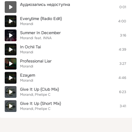
Аудиозапись недоступна
0:01
Everytime (Radio Edit)
4:00
Morandi
Summer In December
3:16
Morandi
feat.
INNA
In Ochii Tai
4:39
Morandi
Professional Liar
3:27
Morandi
Ezayem
4:46
Morandi
Give It Up (Club Mix)
6:23
Morandi
Phelipe C
Give It Up (Short Mix)
3:41
Morandi
Phelipe C