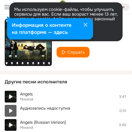
Войти
Мы используем cookie-файлы, чтобы улучшить
сервисы для вас. Если ваш возраст менее 13 лет,
настроить cookie-файлы должен ваш законный
представитель.
Больше информации
Информация о контенте
Oh La La
Разрешить все
Настроить
на платформе — здесь
Morandi
Слушать
Другие песни исполнителя
Angels
3:47
Morandi
Аудиозапись недоступна
0:01
Angels (Russian Version)
3:45
Morandi