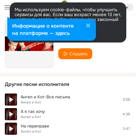
Войти
Мы используем cookie-файлы, чтобы улучшить
сервисы для вас. Если ваш возраст менее 13 лет,
настроить cookie-файлы должен ваш законный
представитель.
Больше информации
Информация о контенте
Я-Новый год!
Разрешить все
Настроить
на платформе — здесь
Ангел и Кот
Слушать
Другие песни исполнителя
Ангел и Кот-Все письма
3:58
Ангел и Кот
А я так хочу
4:39
Ангел и Кот
На переправе
3:47
Ангел и Кот