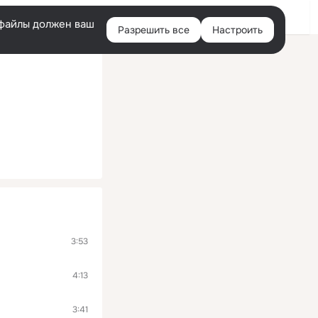
Войти
e-файлы должен ваш
Разрешить все
Настроить
Правая
колонка
3:53
4:13
3:41