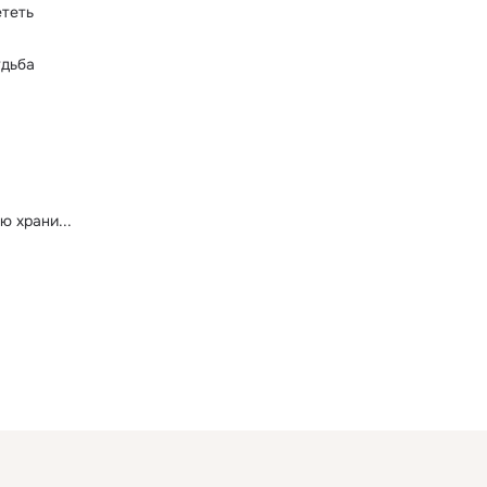
ететь
удьба
ю храни...