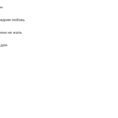
он
ледняя любовь
ени не жаль
 дом