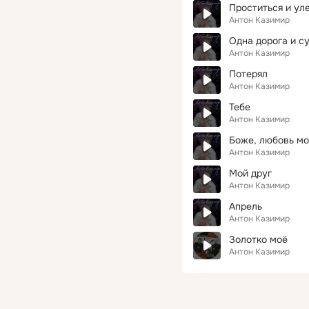
Проститься и ул
Антон Казимир
Одна дорога и с
Антон Казимир
Потерял
Антон Казимир
Тебе
Антон Казимир
Боже, любовь мо
Антон Казимир
Мой друг
Антон Казимир
Апрель
Антон Казимир
Золотко моё
Антон Казимир