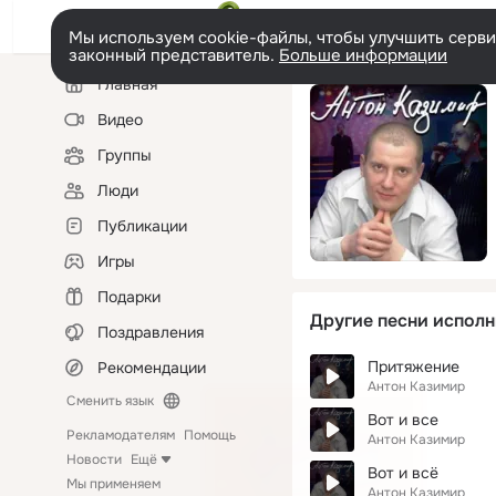
Мы используем cookie-файлы, чтобы улучшить сервис
законный представитель.
Больше информации
Левая
Главная
колонка
Видео
Группы
Люди
Публикации
Игры
Подарки
Другие песни исполн
Поздравления
Притяжение
Рекомендации
Антон Казимир
Сменить язык
Вот и все
Рекламодателям
Помощь
Антон Казимир
Новости
Ещё
Вот и всё
Мы применяем
Антон Казимир