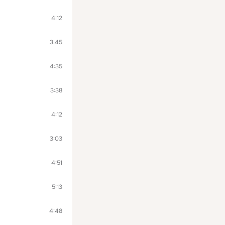
4:12
3:45
4:35
3:38
4:12
3:03
4:51
5:13
4:48