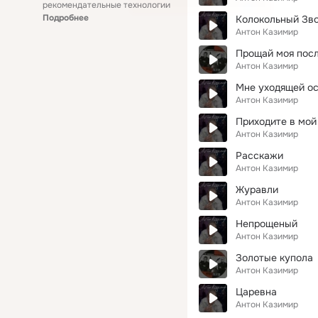
рекомендательные технологии
Подробнее
Колокольный Зв
Антон Казимир
Прощай моя пос
Антон Казимир
Мне уходящей ос
Антон Казимир
Приходите в мой
Антон Казимир
Расскажи
Антон Казимир
Журавли
Антон Казимир
Непрощеный
Антон Казимир
Золотые купола
Антон Казимир
Царевна
Антон Казимир