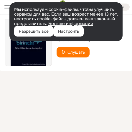
Войти
Мы используем cookie-файлы, чтобы улучшить
сервисы для вас. Если ваш возраст менее 13 лет,
настроить cookie-файлы должен ваш законный
представитель.
Больше информации
Unisiyam zo'r ekan
Разрешить все
Настроить
Qilichbek Madaliyev
Слушать