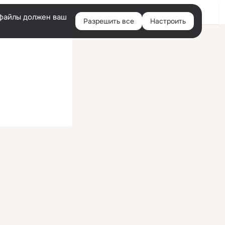
Войти
e-файлы должен ваш
Разрешить все
Настроить
Правая
колонка