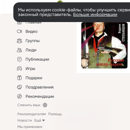
Мы используем cookie-файлы, чтобы улучшить сервис
законный представитель.
Больше информации
Левая
Главная
колонка
Видео
Группы
Люди
Публикации
Игры
Подарки
Поздравления
Рекомендации
Сменить язык
Рекламодателям
Помощь
Новости
Ещё
Мы применяем