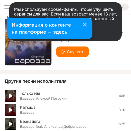
Войти
Мы используем cookie-файлы, чтобы улучшить
сервисы для вас. Если ваш возраст менее 13 лет,
настроить cookie-файлы должен ваш законный
представитель.
Больше информации
Информация о контенте
Сердце мое не плачь
Разрешить все
Настроить
на платформе — здесь
Варвара
Слушать
Другие песни исполнителя
Только мы
4:16
Варвара
Алексей Петрухин
Катюша
3:01
Варвара
Безнадёга
3:25
Варвара
feat.
Александр Добронравов