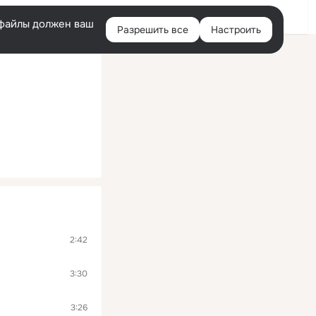
Войти
e-файлы должен ваш
Разрешить все
Настроить
Правая
колонка
2:42
3:30
3:26