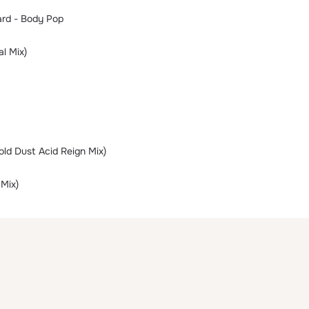
ard - Body Pop
al Mix)
old Dust Acid Reign Mix)
 Mix)