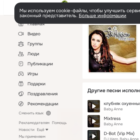
Мы используем cookie-файлы, чтобы улучшить сервис
законный представитель.
Больше информации
Левая
Главная
колонка
Видео
Группы
Люди
Публикации
Игры
Подарки
Другие песни исполн
Поздравления
клубняк охуенны
Рекомендации
Baby Anne
Сменить язык
Mixtress
Рекламодателям
Помощь
Baby Anne
Новости
Ещё
D-Bot (Vip Mix)
Мы применяем
DJ Hero
Baby Anne