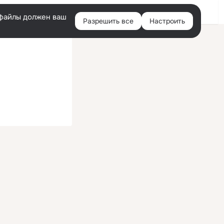
Войти
e-файлы должен ваш
Разрешить все
Настроить
Правая
колонка