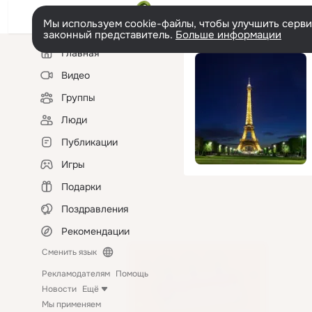
Мы используем cookie-файлы, чтобы улучшить сервис
законный представитель.
Больше информации
Левая
Главная
колонка
Видео
Группы
Люди
Публикации
Игры
Подарки
Поздравления
Рекомендации
Сменить язык
Рекламодателям
Помощь
Новости
Ещё
Мы применяем