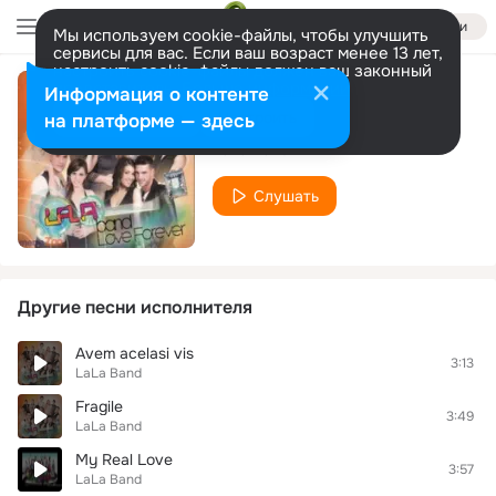
Войти
Мы используем cookie-файлы, чтобы улучшить
сервисы для вас. Если ваш возраст менее 13 лет,
настроить cookie-файлы должен ваш законный
представитель.
Больше информации
Информация о контенте
One Wish
Разрешить все
Настроить
на платформе — здесь
LaLa Band
Слушать
Другие песни исполнителя
Avem acelasi vis
3:13
LaLa Band
Fragile
3:49
LaLa Band
My Real Love
3:57
LaLa Band