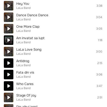
Hey You
3:38
LaLa Band
Dance Dance Dance
3:04
LaLa Band
One More Clap
3:05
LaLa Band
Am invatat sa lupt
1:18
LaLa Band
LaLa Love Song
3:00
LaLa Band
Antidrog
2:15
LaLa Band
Fata din vis
3:06
LaLa Band
Who Cares
3:47
LaLa Band
Stage Of joy
2:51
LaLa Band
Din albul iernii