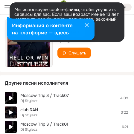
Войти
Мы используем cookie-файлы, чтобы улучшить
сервисы для вас. Если ваш возраст менее 13 лет,
настроить cookie-файлы должен ваш законный
представитель.
Больше информации
Информация о контенте
Dj Stylezz
Разрешить все
Настроить
на платформе — здесь
Dj Stylezz
Слушать
Другие песни исполнителя
Moscow Trip 3 / Track07
4:09
Dj Stylezz
club RAЙ
3:22
Dj Stylezz
Moscow Trip 3 / Track01
6:21
Dj Stylezz