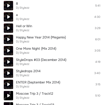
8
5:41
Dj Stylezz
а
4:30
Dj Stylezz
Hell or Win
3:29
Dj Stylezz
Happy New Year 2014 (Megamix)
6:01
Dj Stylezz
One More Night (Mix 2014)
3:05
Dj Stylezz
StyleDrops #03 (December 2014)
4:19
Dj Stylezz
Styledrops 2014
3:40
Dj Stylezz
ENTER (September Mix 2014)
3:15
Dj Stylezz
Moscow Trip 3 / Track12
5:10
Dj Stylezz
Moscow Trip 3 / Track03