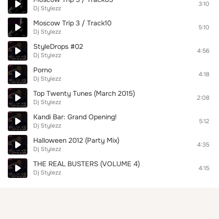
3:10
Dj Stylezz
Moscow Trip 3 / Track10
5:10
Dj Stylezz
StyleDrops #02
4:56
Dj Stylezz
Porno
4:18
Dj Stylezz
Top Twenty Tunes (March 2015)
2:08
Dj Stylezz
Kandi Bar: Grand Opening!
5:12
Dj Stylezz
Halloween 2012 (Party Mix)
4:35
Dj Stylezz
THE REAL BUSTERS (VOLUME 4)
4:15
Dj Stylezz