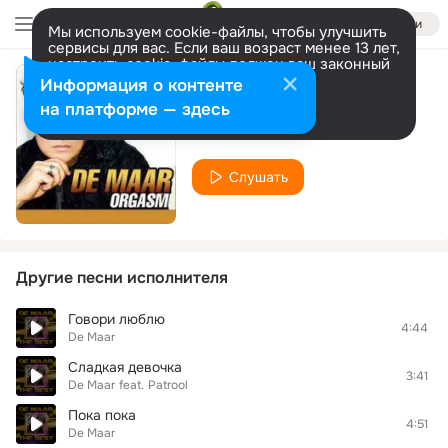
Войти
Мы используем cookie-файлы, чтобы улучшить
сервисы для вас. Если ваш возраст менее 13 лет,
настроить cookie-файлы должен ваш законный
представитель.
Больше информации
Информация о контенте
Подарю тебе
Разрешить все
Настроить
на платформе — здесь
De Maar
Слушать
Другие песни исполнителя
Говори люблю
4:44
De Maar
Сладкая девочка
3:41
De Maar
feat.
Patrool
Пока пока
4:51
De Maar