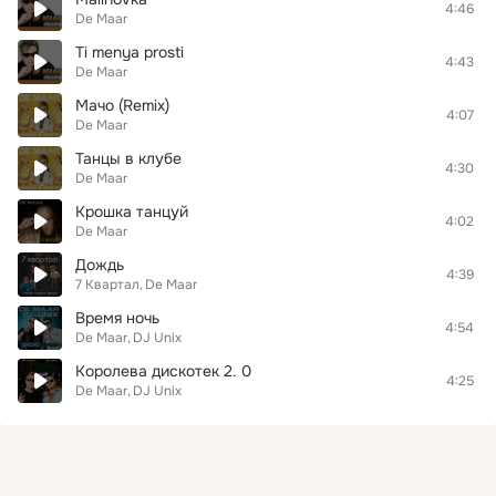
4:46
De Maar
Ti menya prosti
4:43
De Maar
Мачо (Remix)
4:07
De Maar
Танцы в клубе
4:30
De Maar
Крошка танцуй
4:02
De Maar
Дождь
4:39
7 Квартал
De Maar
Время ночь
4:54
De Maar
DJ Unix
Королева дискотек 2. 0
4:25
De Maar
DJ Unix