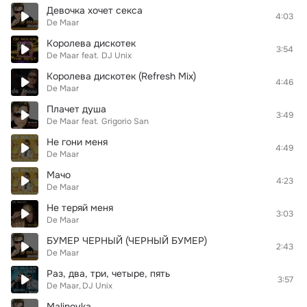
Девочка хочет секса
4:03
De Maar
Королева дискотек
3:54
De Maar
feat.
DJ Unix
Королева дискотек (Refresh Mix)
4:46
De Maar
Плачет душа
3:49
De Maar
feat.
Grigorio San
Не гони меня
4:49
De Maar
Мачо
4:23
De Maar
Не теряй меня
3:03
De Maar
БУМЕР ЧЕРНЫЙ (ЧЕРНЫЙ БУМЕР)
2:43
De Maar
Раз, два, три, четыре, пять
3:57
De Maar
DJ Unix
Malinovka