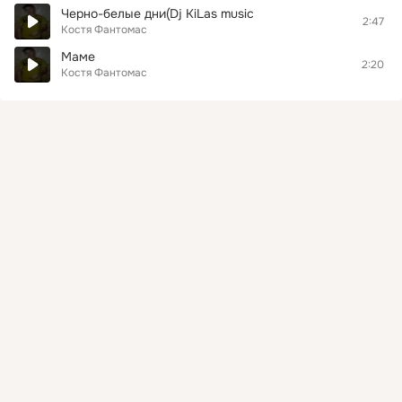
Черно-белые дни(Dj KiLas music
2:47
Костя Фантомас
Маме
2:20
Костя Фантомас