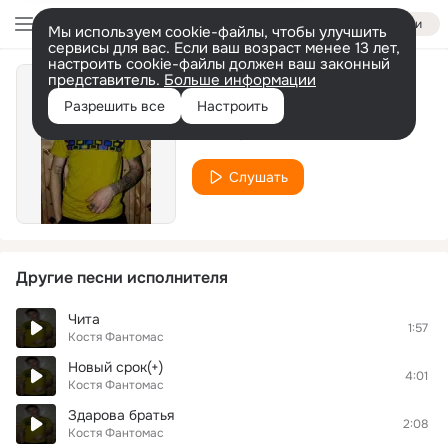
Войти
Мы используем cookie-файлы, чтобы улучшить
сервисы для вас. Если ваш возраст менее 13 лет,
настроить cookie-файлы должен ваш законный
представитель.
Больше информации
Четки
Разрешить все
Настроить
Костя Фантомас
Слушать
Другие песни исполнителя
Чита
1:57
Костя Фантомас
Новый срок(+)
4:01
Костя Фантомас
Здарова братья
2:08
Костя Фантомас