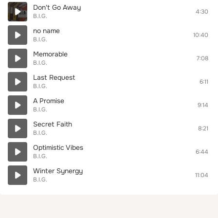
Don't Go Away
4:30
B.I.G.
no name
10:40
B.I.G.
Memorable
7:08
B.I.G.
Last Request
6:11
B.I.G.
A Promise
9:14
B.I.G.
Secret Faith
8:21
B.I.G.
Optimistic Vibes
6:44
B.I.G.
Winter Synergy
11:04
B.I.G.