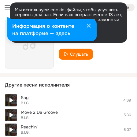
Войти
Мы используем cookie-файлы, чтобы улучшить
сервисы для вас. Если ваш возраст менее 13 лет,
настроить cookie-файлы должен ваш законный
представитель.
Больше информации
Информация о контенте
teardrops
Разрешить все
Настроить
на платформе — здесь
B.I.G.
Слушать
Другие песни исполнителя
Say!
4:39
B.I.G.
Move 2 Da Groove
5:36
B.I.G.
Reachin'
5:07
B.I.G.