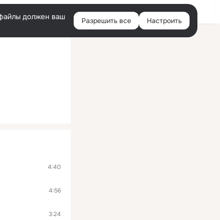
Войти
e-файлы должен ваш
Разрешить все
Настроить
Правая
колонка
4:40
4:56
3:24