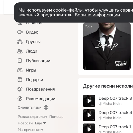
Мы используем cookie-файлы, чтобы улучшить сервис
законный представитель.
Больше информации
Левая
Главная
колонка
Видео
Группы
Люди
Публикации
Игры
Подарки
Другие песни исполн
Поздравления
Deep 007 track 3
Рекомендации
dj Misha Klein
Сменить язык
Deep 007 track 4
Рекламодателям
Помощь
dj Misha Klein
Новости
Ещё
Deep 007 track 1
Мы применяем
dj Misha Klein