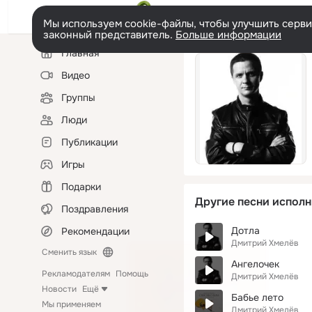
Мы используем cookie-файлы, чтобы улучшить сервис
законный представитель.
Больше информации
Левая
Главная
колонка
Видео
Группы
Люди
Публикации
Игры
Подарки
Другие песни исполн
Поздравления
Дотла
Рекомендации
Дмитрий Хмелёв
Сменить язык
Ангелочек
Рекламодателям
Помощь
Дмитрий Хмелёв
Новости
Ещё
Бабье лето
Мы применяем
Дмитрий Хмелёв