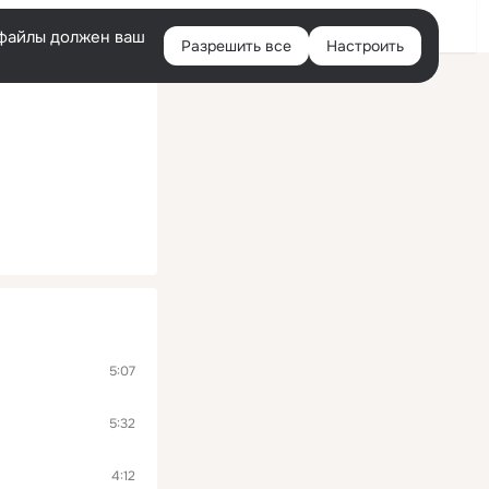
Войти
e-файлы должен ваш
Разрешить все
Настроить
Правая
колонка
5:07
5:32
4:12