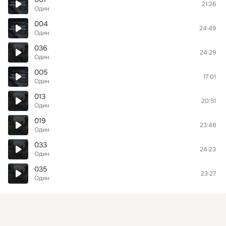
21:26
Один
004
24:49
Один
036
24:29
Один
005
17:01
Один
013
20:51
Один
019
23:48
Один
033
24:23
Один
035
23:27
Один