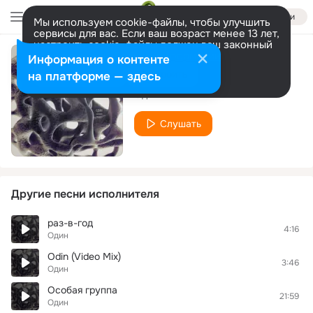
Войти
Мы используем cookie-файлы, чтобы улучшить
сервисы для вас. Если ваш возраст менее 13 лет,
настроить cookie-файлы должен ваш законный
представитель.
Больше информации
Информация о контенте
шаг
Разрешить все
Настроить
на платформе — здесь
Один
Слушать
Другие песни исполнителя
раз-в-год
4:16
Один
Odin (Video Mix)
3:46
Один
Особая группа
21:59
Один