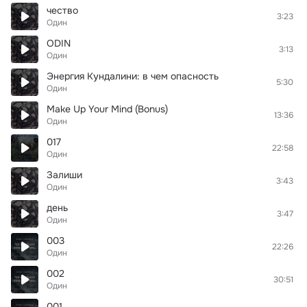
чество
3:23
Один
ODIN
3:13
Один
Энергия Кундалини: в чем опасность
5:30
Один
Make Up Your Mind (Bonus)
13:36
Один
017
22:58
Один
Залиши
3:43
Один
день
3:47
Один
003
22:26
Один
002
30:51
Один
001