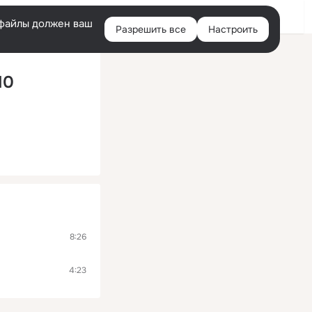
Войти
e-файлы должен ваш
Разрешить все
Настроить
Правая
колонка
10
8:26
4:23