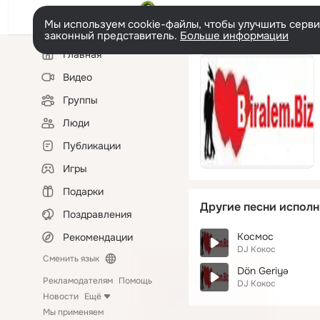
Мы используем cookie-файлы, чтобы улучшить сервис
законный представитель.
Больше информации
Левая
Главная
колонка
Видео
Группы
Люди
Публикации
Игры
Подарки
Другие песни исполн
Поздравления
Космос
Рекомендации
DJ Кокос
Сменить язык
Dön Geriyə
Рекламодателям
Помощь
DJ Кокос
Новости
Ещё
Мы применяем