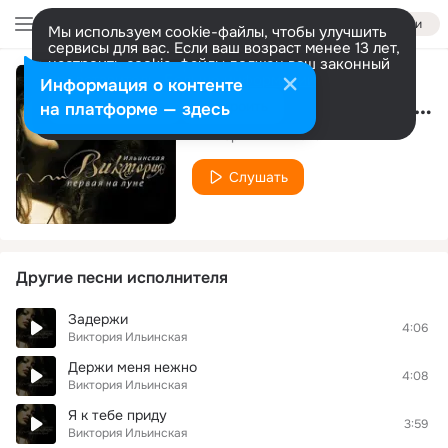
Войти
Мы используем cookie-файлы, чтобы улучшить
сервисы для вас. Если ваш возраст менее 13 лет,
настроить cookie-файлы должен ваш законный
представитель.
Больше информации
Информация о контенте
На осколках звездопада
Разрешить все
Настроить
на платформе — здесь
Виктория Ильинская
Слушать
Другие песни исполнителя
Задержи
4:06
Виктория Ильинская
Держи меня нежно
4:08
Виктория Ильинская
Я к тебе приду
3:59
Виктория Ильинская