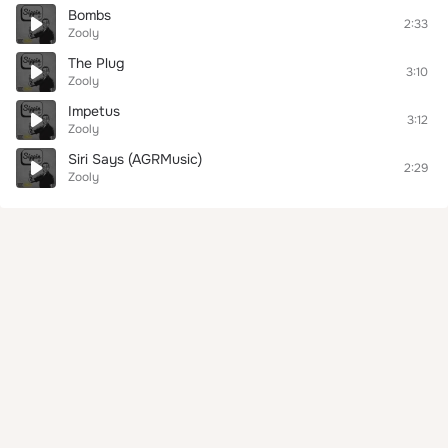
Bombs
2:33
Zooly
The Plug
3:10
Zooly
Impetus
3:12
Zooly
Siri Says (AGRMusic)
2:29
Zooly