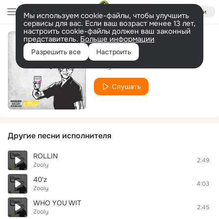
Войти
Мы используем cookie-файлы, чтобы улучшить
сервисы для вас. Если ваш возраст менее 13 лет,
настроить cookie-файлы должен ваш законный
представитель.
Больше информации
You Should Know
Разрешить все
Настроить
Zooly
Слушать
Другие песни исполнителя
ROLLIN
2:49
Zooly
40'z
4:03
Zooly
WHO YOU WIT
2:45
Zooly