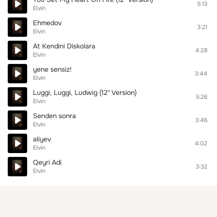
5:13
Elvin
Ehmedov
3:21
Elvin
At Kendini Diskolara
4:28
Elvin
yene sensiz!
3:44
Elvin
Luggi, Luggi, Ludwig (12" Version)
5:26
Elvin
Senden sonra
3:46
Elvin
aliyev
4:02
Elvin
Qeyri Adi
3:32
Elvin