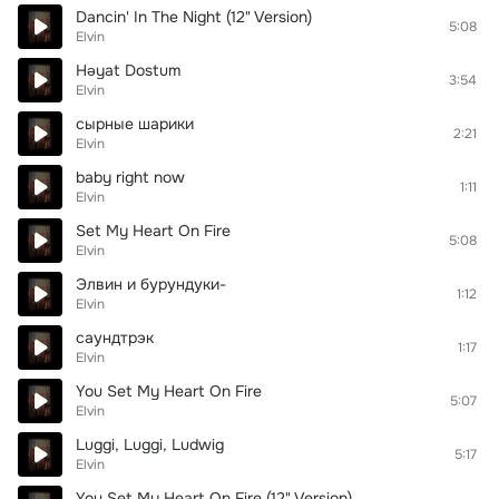
Dancin' In The Night (12" Version)
5:08
Elvin
Həyat Dostum
3:54
Elvin
сырные шарики
2:21
Elvin
baby right now
1:11
Elvin
Set My Heart On Fire
5:08
Elvin
Элвин и бурундуки-
1:12
Elvin
саундтрэк
1:17
Elvin
You Set My Heart On Fire
5:07
Elvin
Luggi, Luggi, Ludwig
5:17
Elvin
You Set My Heart On Fire (12" Version)