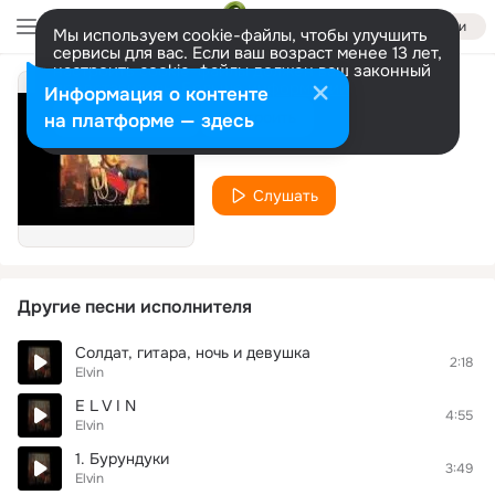
Войти
Мы используем cookie-файлы, чтобы улучшить
сервисы для вас. Если ваш возраст менее 13 лет,
настроить cookie-файлы должен ваш законный
представитель.
Больше информации
Информация о контенте
Слёзы
Разрешить все
Настроить
на платформе — здесь
Elvin
Слушать
Другие песни исполнителя
Солдат, гитара, ночь и девушка
2:18
Elvin
E L V I N
4:55
Elvin
1. Бурундуки
3:49
Elvin