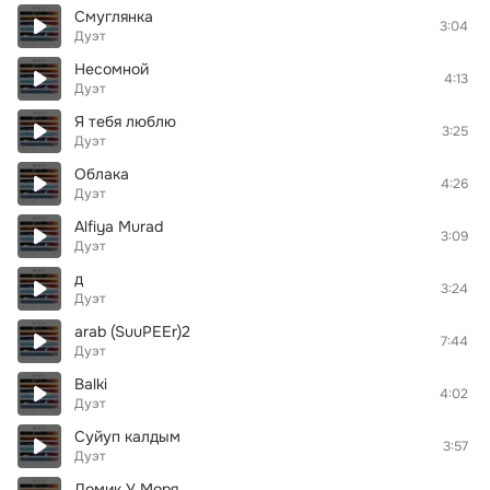
Смуглянка
3:04
Дуэт
Несомной
4:13
Дуэт
Я тебя люблю
3:25
Дуэт
Облака
4:26
Дуэт
Alfiya Murad
3:09
Дуэт
д
3:24
Дуэт
arab (SuuPEEr)2
7:44
Дуэт
Balki
4:02
Дуэт
Суйуп калдым
3:57
Дуэт
Домик У Моря