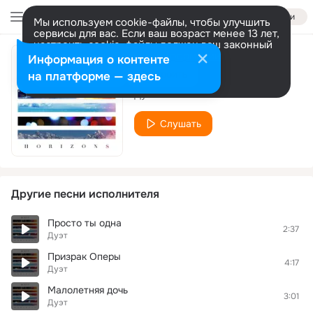
Войти
Мы используем cookie-файлы, чтобы улучшить
сервисы для вас. Если ваш возраст менее 13 лет,
настроить cookie-файлы должен ваш законный
представитель.
Больше информации
Информация о контенте
Любовь
Разрешить все
Настроить
на платформе — здесь
Дуэт
Слушать
Другие песни исполнителя
Просто ты одна
2:37
Дуэт
Призрак Оперы
4:17
Дуэт
Малолетняя дочь
3:01
Дуэт