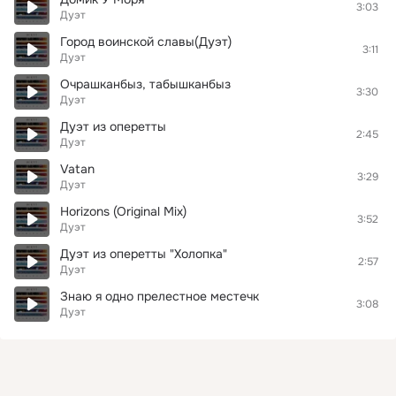
3:03
Дуэт
Город воинской славы(Дуэт)
3:11
Дуэт
Очрашканбыз, табышканбыз
3:30
Дуэт
Дуэт из оперетты
2:45
Дуэт
Vatan
3:29
Дуэт
Horizons (Original Mix)
3:52
Дуэт
Дуэт из оперетты "Холопка"
2:57
Дуэт
Знаю я одно прелестное местечк
3:08
Дуэт