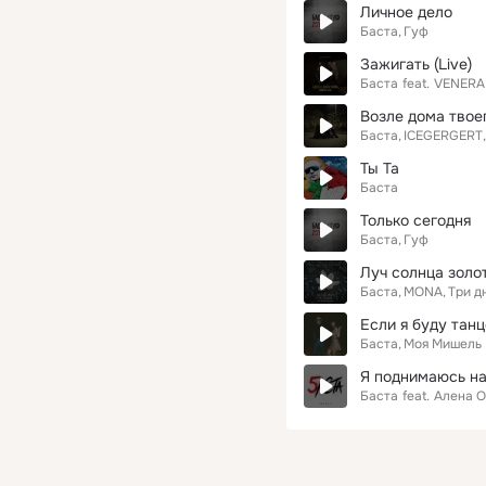
Личное дело
Баста
Гуф
Зажигать (Live)
Баста
feat.
VENERA
Возле дома твое
Баста
ICEGERGERT
Ты Та
Баста
Только сегодня
Баста
Гуф
Луч солнца золо
Баста
MONA
Три д
Если я буду тан
Баста
Моя Мишель
Я поднимаюсь н
Баста
feat.
Алена 