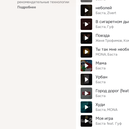
рекомендательные технологии
Подробнее
неболей
Баста
Zivert
В сигаретном д
Баста
Гуф
Поезда
Женя Трофимов
Ко
Ты так мне необ
MONA
Баста
Мама
Баста
Урбан
Баста
Город дорог (feat
Баста
Худи
Баста
MONA
Моя игра
Баста
feat.
Гуф