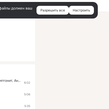
Войти
e-файлы должен ваш
Разрешить все
Настроить
Правая
колонка
Сансара (feat. Диана Арбенина, Александр Ф. Скляр, Сергей Бобунец, Sunsay, Скриптонит, Ант (25/17)
6:02
5:06
5:35