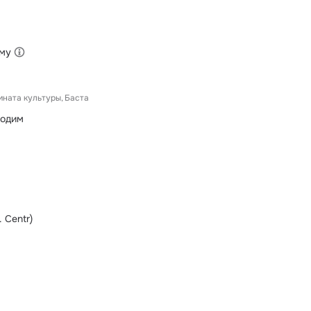
ыму
мната культуры
Баста
ходим
. Centr)