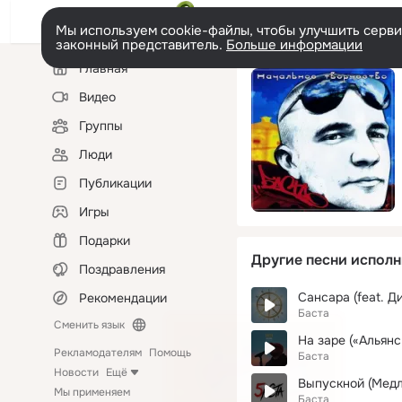
Мы используем cookie-файлы, чтобы улучшить сервис
законный представитель.
Больше информации
Левая
Главная
колонка
Видео
Группы
Люди
Публикации
Игры
Подарки
Другие песни исполн
Поздравления
Рекомендации
Баста
Сменить язык
На заре («Альянс
Рекламодателям
Помощь
Баста
Новости
Ещё
Выпускной (Медл
Мы применяем
Баста