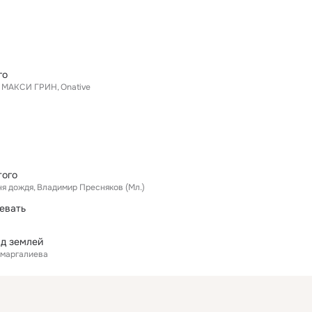
го
МАКСИ ГРИН
Onative
того
ня дождя
Владимир Пресняков (Мл.)
цевать
ад землей
Омаргалиева