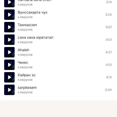
3:14
к.евруков
Вунссакарта чух
3:24
к.евруков
Такмаксем
5:57
к.евруков
сана кана юрататап
4:01
к.евруков
Ahaleh
4:27
к.евруков
Чекес
4:01
к.евруков
Кайран эс
4:31
к.евруков
sarpikesem
3:04
к.евруков