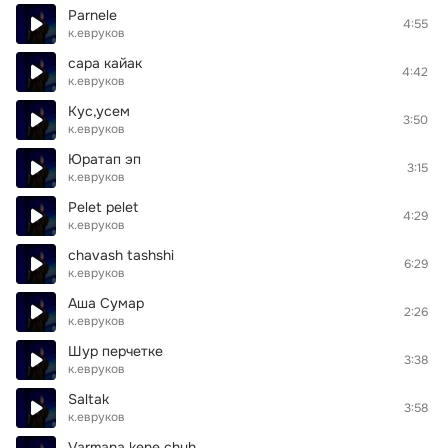
Parnele
4:55
к.евруков
сара кайак
4:42
к.евруков
Кус,усем
3:50
к.евруков
Юратап эп
3:15
к.евруков
Pelet pelet
4:29
к.евруков
chavash tashshi
6:29
к.евруков
Аша Сумар
2:26
к.евруков
Шур перчетке
3:38
к.евруков
Saltak
3:58
к.евруков
Varmana kene chuh