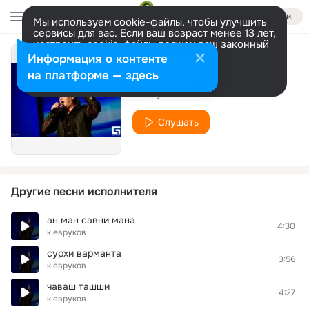
Войти
Мы используем cookie-файлы, чтобы улучшить
сервисы для вас. Если ваш возраст менее 13 лет,
настроить cookie-файлы должен ваш законный
представитель.
Больше информации
Информация о контенте
Aiapla shi ep
Разрешить все
Настроить
на платформе — здесь
к.евруков
Слушать
Другие песни исполнителя
ан ман савни мана
4:30
к.евруков
сурхи варманта
3:56
к.евруков
чаваш ташши
4:27
к.евруков