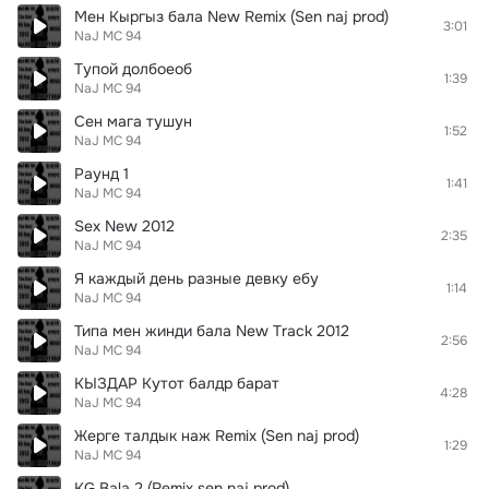
Мен Кыргыз бала New Remix (Sen naj prod)
3:01
NaJ MC 94
Тупой долбоеоб
1:39
NaJ MC 94
Сен мага тушун
1:52
NaJ MC 94
Раунд 1
1:41
NaJ MC 94
Sex New 2012
2:35
NaJ MC 94
Я каждый день разные девку ебу
1:14
NaJ MC 94
Типа мен жинди бала New Track 2012
2:56
NaJ MC 94
КЫЗДАР Кутот балдр барат
4:28
NaJ MC 94
Жерге талдык наж Remix (Sen naj prod)
1:29
NaJ MC 94
KG Bala 2 (Remix sen naj prod)