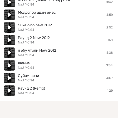
0:42
NaJ MC 94
Молдолор адам емес
4:59
NaJ MC 94
Suka oino nеw 2012
2:52
NaJ MC 94
Раунд 2 New 2012
1:21
NaJ MC 94
я ебу чтоли Nеw 2012
4:38
NaJ MC 94
Жаным
3:34
NaJ MC 94
Суйом сени
4:07
NaJ MC 94
Раунд 2 (Remix)
1:29
NaJ MC 94