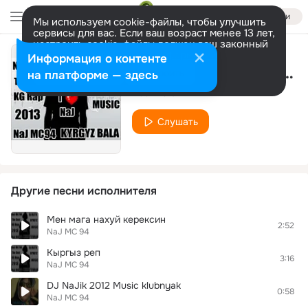
Войти
Мы используем cookie-файлы, чтобы улучшить
сервисы для вас. Если ваш возраст менее 13 лет,
настроить cookie-файлы должен ваш законный
представитель.
Больше информации
Информация о контенте
Men Kyrgyz Bala dj najik
Разрешить все
Настроить
на платформе — здесь
NaJ MC 94
Слушать
Другие песни исполнителя
Мен мага нахуй керексин
2:52
NaJ MC 94
Кыргыз реп
3:16
NaJ MC 94
DJ NaJik 2012 Music klubnyak
0:58
NaJ MC 94