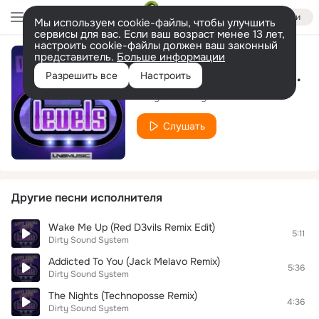
Войти
Мы используем cookie-файлы, чтобы улучшить
сервисы для вас. Если ваш возраст менее 13 лет,
настроить cookie-файлы должен ваш законный
представитель.
Больше информации
Wake Me Up (Red D3vils Remix E
Разрешить все
Настроить
Dirty Sound System
Слушать
Другие песни исполнителя
Wake Me Up (Red D3vils Remix Edit)
5:11
Dirty Sound System
Addicted To You (Jack Melavo Remix)
5:36
Dirty Sound System
The Nights (Technoposse Remix)
4:36
Dirty Sound System