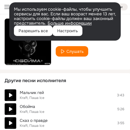
Войти
Мы используем cookie-файлы, чтобы улучшить
сервисы для вас. Если ваш возраст менее 13 лет,
настроить cookie-файлы должен ваш законный
представитель.
Больше информации
Такое время
Разрешить все
Настроить
Kraft, Паша Ice
Слушать
Другие песни исполнителя
Мальчик гей
3:43
Kraft, Паша Ice
Обойма
5:26
Kraft, Паша Ice
Сказ о правде
3:55
Kraft, Паша Ice