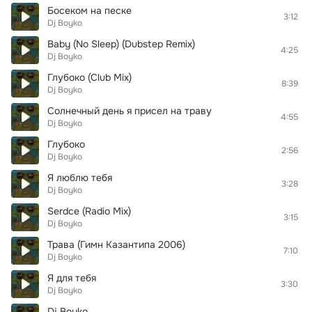
Босеком на песке
3:12
Dj Boyko
Baby (No Sleep) (Dubstep Remix)
4:25
Dj Boyko
Глубоко (Club Mix)
8:39
Dj Boyko
Солнечный день я присел на траву
4:55
Dj Boyko
Глубоко
2:56
Dj Boyko
Я люблю тебя
3:28
Dj Boyko
Serdce (Radio Mix)
3:15
Dj Boyko
Трава (Гимн Казантипа 2006)
7:10
Dj Boyko
Я для тебя
3:30
Dj Boyko
Dj Boyko