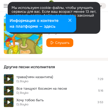
Войти
Мы используем cookie-файлы, чтобы улучшить
сервисы для вас. Если ваш возраст менее 13 лет,
настроить cookie-файлы должен ваш законный
представитель.
Больше информации
Информация о контенте
Забрала навсегда
Разрешить все
Настроить
на платформе — здесь
Dj Boyko
Слушать
Другие песни исполнителя
трава(гимн казантипа)
7:29
Dj Boyko
Все танцуют босиком на песке
5:16
Dj Boyko
Хочу тобою быть
3:53
Dj Boyko