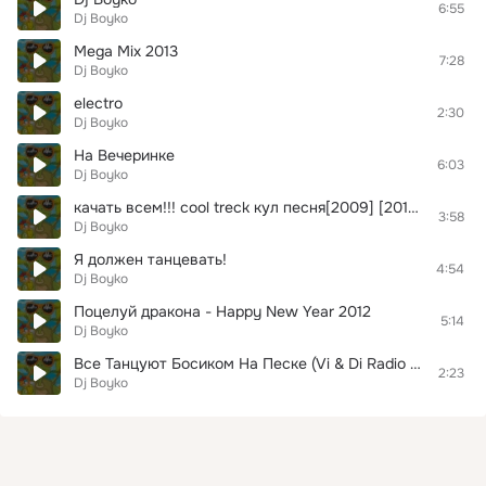
6:55
Dj Boyko
Mega Mix 2013
7:28
Dj Boyko
electro
2:30
Dj Boyko
На Вечеринке
6:03
Dj Boyko
качать всем!!! cool treck кул песня[2009] [2010] [by Олег`]
3:58
Dj Boyko
Я должен танцевать!
4:54
Dj Boyko
Поцелуй дракона - Happy New Year 2012
5:14
Dj Boyko
Все Танцуют Босиком На Песке (Vi & Di Radio Mix)
2:23
Dj Boyko