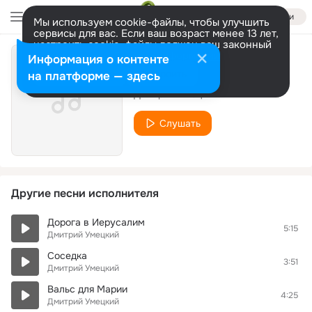
Войти
Мы используем cookie-файлы, чтобы улучшить
сервисы для вас. Если ваш возраст менее 13 лет,
настроить cookie-файлы должен ваш законный
представитель.
Больше информации
Информация о контенте
Танцы с волками
Разрешить все
Настроить
на платформе — здесь
Дмитрий Умецкий
Слушать
Другие песни исполнителя
Дорога в Иерусалим
5:15
Дмитрий Умецкий
Соседка
3:51
Дмитрий Умецкий
Вальс для Марии
4:25
Дмитрий Умецкий