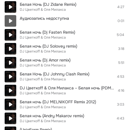
Белая Ночь (DJ Zidane Remix)
4:27
DJ Цветкоff & Оля Милакса
Аудиозапись недоступна
0:01
Белая ночь (Dj Fasten Remix)
5:04
DJ Цветкоff & Оля Милакса
Белая ночь (DJ Solovey remix)
3:18
DJ Цветкоff & Оля Милакса
Белая ночь (Dj Amor remix)
5:51
DJ Цветкоff & Оля Милакса
Белая Ночь (DJ Johnny Clash Remix)
4:53
DJ Цветкоff & Оля Милакса
DJ Цветкоff & Оля Милакса – Белая ночь (PDM Remix)
4:16
DJ Цветкоff & Оля Милакса
Белая ночь (DJ MELNIKOFF Remix 2012)
3:03
DJ Цветкоff & Оля Милакса
Белая ночь (Andry Makarov remix)
4:43
DJ Цветкоff & Оля Милакса
(UniqForm Remix)