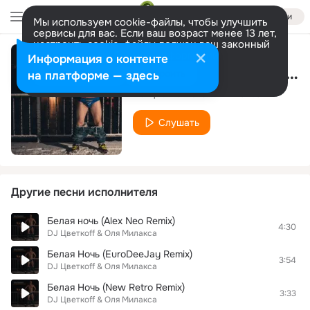
Войти
Мы используем cookie-файлы, чтобы улучшить
сервисы для вас. Если ваш возраст менее 13 лет,
настроить cookie-файлы должен ваш законный
представитель.
Больше информации
Информация о контенте
Белая ночь (DJ MELNIKOFF Remix)
Разрешить все
Настроить
на платформе — здесь
DJ Цветкоff & Оля Милакса
Слушать
Другие песни исполнителя
Белая ночь (Alex Neo Remix)
4:30
DJ Цветкоff & Оля Милакса
Белая Ночь (EuroDeeJay Remix)
3:54
DJ Цветкоff & Оля Милакса
Белая Ночь (New Retro Remix)
3:33
DJ Цветкоff & Оля Милакса