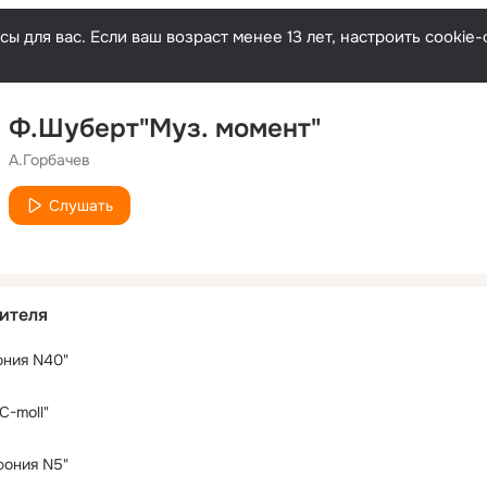
ы для вас. Если ваш возраст менее 13 лет, настроить cooki
Ф.Шуберт"Муз. момент"
А.Горбачев
Слушать
ителя
ония N40"
С-moll"
фония N5"