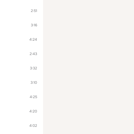
2:51
3:16
4:24
2:43
3:32
3:10
4:25
4:20
4:02