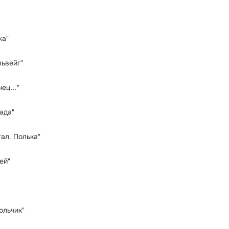
ка"
львейг"
ец..."
ада"
ал. Полька"
ей"
ольчик"