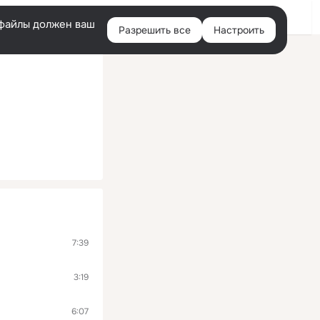
Войти
e-файлы должен ваш
Разрешить все
Настроить
Правая
колонка
7:39
3:19
6:07