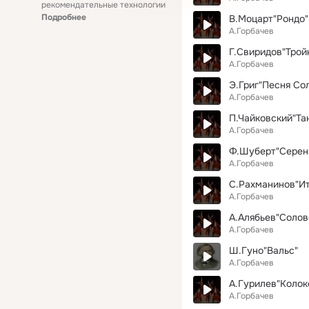
рекомендательные технологии
Подробнее
В.Моцарт"Рондо"
А.Горбачев
Г.Свиридов"Трой
А.Горбачев
Э.Григ"Песня Со
А.Горбачев
П.Чайковский"Тан
А.Горбачев
Ф.Шуберт"Серен
А.Горбачев
С.Рахманинов"Ит
А.Горбачев
А.Алябьев"Солов
А.Горбачев
Ш.Гуно"Вальс"
А.Горбачев
А.Гурилев"Колок
А.Горбачев