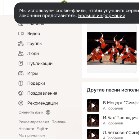
Мы используем cookie-файлы, чтобы улучшить сервис
законный представитель.
Больше информации
Левая
Главная
колонка
Видео
Группы
Люди
Публикации
Игры
Подарки
Другие песни исполн
Поздравления
В.Моцарт "Симф
Рекомендации
А.Горбачев
Сменить язык
И.Бах"Прелюдия 
Рекламодателям
Помощь
А.Горбачев
Новости
Ещё
Л.Бетховен"Сим
Мы применяем
А.Горбачев