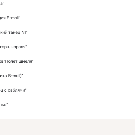
а"
я E-moll"
кий танец N1"
горн. короля"
ов"Полет шмеля"
та B-moll)"
ец с саблями"
льс"