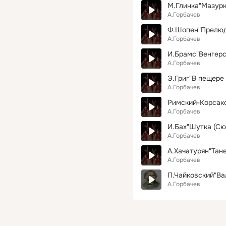
М.Глинка"Мазурк
А.Горбачев
Ф.Шопен"Прелюди
А.Горбачев
И.Брамс"Венгерс
А.Горбачев
Э.Григ"В пещере 
А.Горбачев
Римский-Корсак
А.Горбачев
И.Бах"Шутка (Сюи
А.Горбачев
А.Хачатурян"Тан
А.Горбачев
П.Чайковский"Ва
А.Горбачев