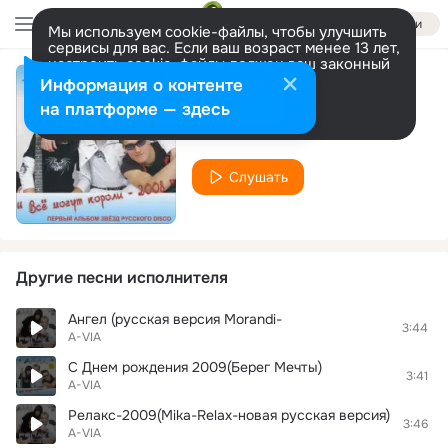
Войти
Мы используем cookie-файлы, чтобы улучшить
сервисы для вас. Если ваш возраст менее 13 лет,
настроить cookie-файлы должен ваш законный
представитель.
Больше информации
Информация о контенте
Сердце Твое
Разрешить все
Настроить
на платформе — здесь
A-VIA
Слушать
Другие песни исполнителя
Ангел (русская версия Morandi-
3:44
A-VIA
С Днем рождения 2009(Берег Мечты)
3:41
A-VIA
Релакс-2009(Mika-Relax-новая русская версия)
3:46
A-VIA