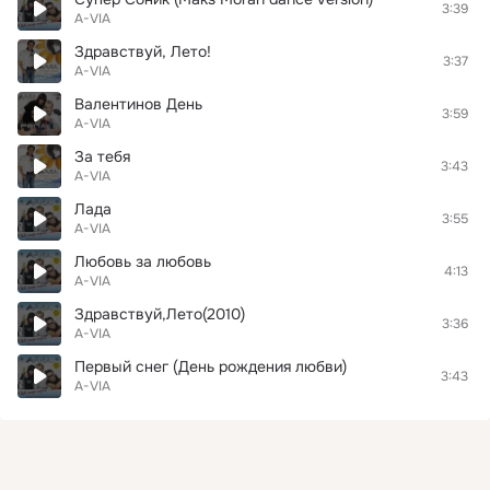
3:39
A-VIA
Здравствуй, Лето!
3:37
A-VIA
Валентинов День
3:59
A-VIA
За тебя
3:43
A-VIA
Лада
3:55
A-VIA
Любовь за любовь
4:13
A-VIA
Здравствуй,Лето(2010)
3:36
A-VIA
Первый снег (День рождения любви)
3:43
A-VIA