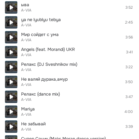
ыва
3:52
A-VIA
ya ne lyublyu tebya
2:45
A-VIA
Мир сойдет с ума
3:56
A-VIA
Angels (feat. Morandi) UKR
3:41
A-VIA
Релакс (DJ Sveshnikov mix)
3:22
A-VIA
Не валяй дурака,амур
3:50
A-VIA
Релакс (dance mix)
3:47
A-VIA
Mariya
4:00
A-VIA
Не забывай
3:39
A-VIA
Супер Соник (Maks Moran dance version)