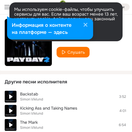
Войти
Мы используем cookie-файлы, чтобы улучшить
сервисы для вас. Если ваш возраст менее 13 лет,
настроить cookie-файлы должен ваш законный
представитель.
Больше информации
Информация о контенте
Clean Getaway
Разрешить все
Настроить
на платформе — здесь
Simon Viklund
Слушать
Другие песни исполнителя
Backstab
3:52
Simon Viklund
Kicking Ass and Taking Names
4:01
Simon Viklund
The Mark
6:54
Simon Viklund