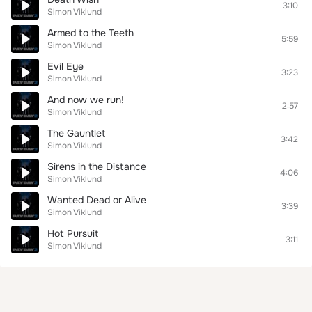
3:10
Simon Viklund
Armed to the Teeth
5:59
Simon Viklund
Evil Eye
3:23
Simon Viklund
And now we run!
2:57
Simon Viklund
The Gauntlet
3:42
Simon Viklund
Sirens in the Distance
4:06
Simon Viklund
Wanted Dead or Alive
3:39
Simon Viklund
Hot Pursuit
3:11
Simon Viklund