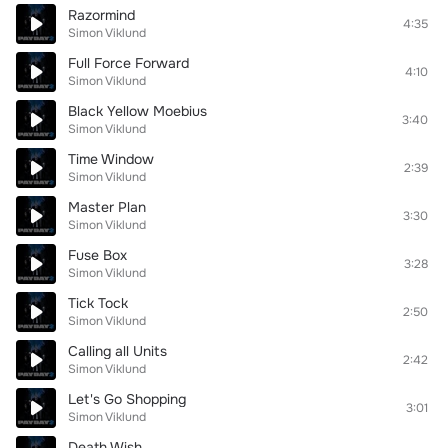
Razormind
4:35
Simon Viklund
Full Force Forward
4:10
Simon Viklund
Black Yellow Moebius
3:40
Simon Viklund
Time Window
2:39
Simon Viklund
Master Plan
3:30
Simon Viklund
Fuse Box
3:28
Simon Viklund
Tick Tock
2:50
Simon Viklund
Calling all Units
2:42
Simon Viklund
Let's Go Shopping
3:01
Simon Viklund
Death Wish