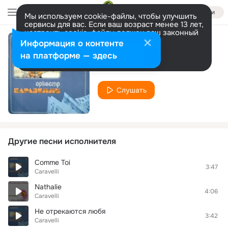
Войти
Мы используем cookie-файлы, чтобы улучшить
сервисы для вас. Если ваш возраст менее 13 лет,
настроить cookie-файлы должен ваш законный
представитель.
Больше информации
Информация о контенте
La Zandunga
Разрешить все
Настроить
на платформе — здесь
Caravelli
Слушать
Другие песни исполнителя
Comme Toi
3:47
Caravelli
Nathalie
4:06
Caravelli
Не отрекаются любя
3:42
Caravelli