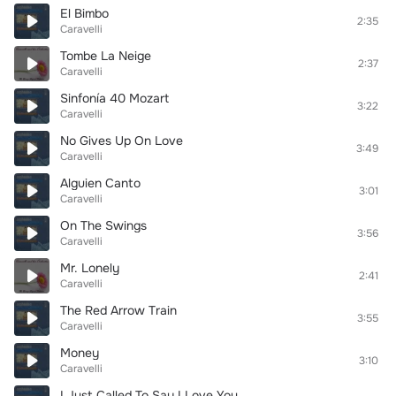
El Bimbo
2:35
Caravelli
Tombe La Neige
2:37
Caravelli
Sinfonía 40 Mozart
3:22
Caravelli
No Gives Up On Love
3:49
Caravelli
Alguien Canto
3:01
Caravelli
On The Swings
3:56
Caravelli
Mr. Lonely
2:41
Caravelli
The Red Arrow Train
3:55
Caravelli
Money
3:10
Caravelli
I Just Called To Say I Love You