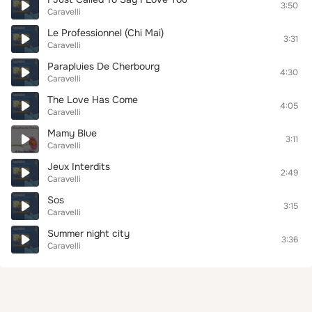
3:50
Caravelli
Le Professionnel (Chi Mai)
3:31
Caravelli
Parapluies De Cherbourg
4:30
Caravelli
The Love Has Come
4:05
Caravelli
Mamy Blue
3:11
Caravelli
Jeux Interdits
2:49
Caravelli
Sos
3:15
Caravelli
Summer night city
3:36
Caravelli