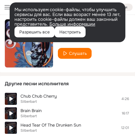
Войти
Мы используем cookie-файлы, чтобы улучшить
сервисы для вас. Если ваш возраст менее 13 лет,
настроить cookie-файлы должен ваш законный
представитель.
Больше информации
God
Разрешить все
Настроить
Silberbart
Слушать
Другие песни исполнителя
Chub Chub Cherry
4:26
Silberbart
Brain Brain
16:17
Silberbart
Head Tear Of The Drunken Sun
12:01
Silberbart