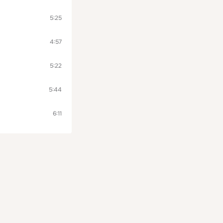
5:25
4:57
5:22
5:44
6:11