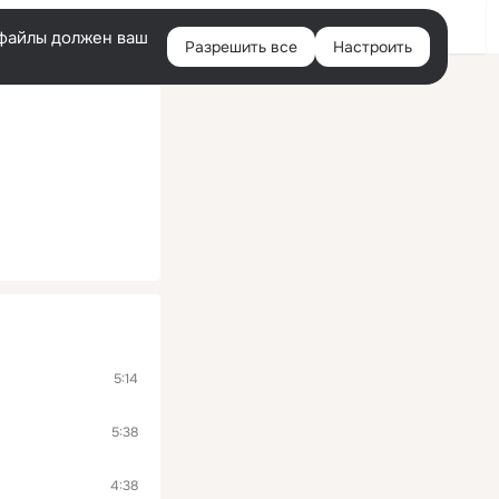
Войти
e-файлы должен ваш
Разрешить все
Настроить
Правая
колонка
5:14
5:38
4:38