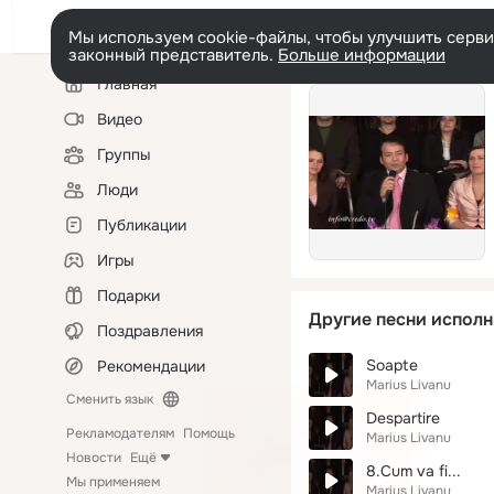
Мы используем cookie-файлы, чтобы улучшить сервис
законный представитель.
Больше информации
Левая
Главная
колонка
Видео
Группы
Люди
Публикации
Игры
Подарки
Другие песни исполн
Поздравления
Soapte
Рекомендации
Marius Livanu
Сменить язык
Despartire
Рекламодателям
Помощь
Marius Livanu
Новости
Ещё
8.Cum va fi...
Мы применяем
Marius Livanu