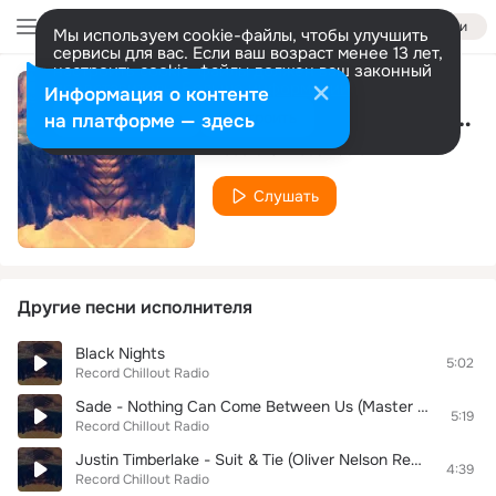
Войти
Мы используем cookie-файлы, чтобы улучшить
сервисы для вас. Если ваш возраст менее 13 лет,
настроить cookie-файлы должен ваш законный
представитель.
Больше информации
Информация о контенте
Wiwi - Want You Harder
Разрешить все
Настроить
на платформе — здесь
Record Chillout Radio
Слушать
Другие песни исполнителя
Black Nights
5:02
Record Chillout Radio
Sade - Nothing Can Come Between Us (Master Chic Mix)
5:19
Record Chillout Radio
Justin Timberlake - Suit & Tie (Oliver Nelson Remix)
4:39
Record Chillout Radio