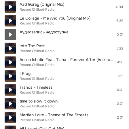
Aad Guray (Original Mix)
4:04
Record Chillout Radio
Le Collage - Me And You (Original Mix)
6:39
Record Chillout Radio
Аудиозапись недоступна
0:01
Into The Past
5:22
Record Chillout Radio
Anton Ishutin Feat. Tiana - Forever After (Anturage Remix)
4:16
Record Chillout Radio
I Pray
3:21
Record Chillout Radio
Tranca - Timeless
6:01
Record Chillout Radio
time to slow it down
2:01
Record Chillout Radio
Martian Love - Theme of The Streets
2:01
Record Chillout Radio
All I Need (Chill Out Mix)