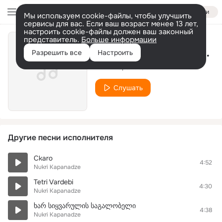
Войти
Мы используем cookie-файлы, чтобы улучшить
сервисы для вас. Если ваш возраст менее 13 лет,
настроить cookie-файлы должен ваш законный
представитель.
Больше информации
წეროები კ/ფ "აბეზარა"
Разрешить все
Настроить
Nukri Kapanadze
Слушать
Другие песни исполнителя
Ckaro
4:52
Nukri Kapanadze
Tetri Vardebi
4:30
Nukri Kapanadze
ხარ სიყვარულის საგალობელი
4:38
Nukri Kapanadze