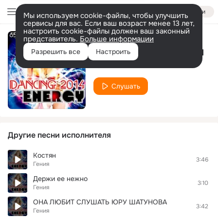
Войти
Мы используем cookie-файлы, чтобы улучшить
сервисы для вас. Если ваш возраст менее 13 лет,
настроить cookie-файлы должен ваш законный
представитель.
Больше информации
Спасибо за крылья
Разрешить все
Настроить
Гения
Слушать
Другие песни исполнителя
Костян
3:46
Гения
Держи ее нежно
3:10
Гения
ОНА ЛЮБИТ СЛУШАТЬ ЮРУ ШАТУНОВА
3:42
Гения