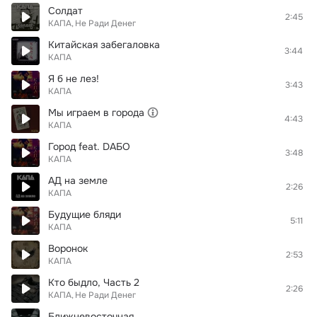
Солдат
2:45
КАПА
Не Ради Денег
Китайская забегаловка
3:44
КАПА
Я б не лез!
3:43
КАПА
Мы играем в города
4:43
КАПА
Город feat. DAБО
3:48
КАПА
АД на земле
2:26
КАПА
Будущие бляди
5:11
КАПА
Воронок
2:53
КАПА
Кто быдло, Часть 2
2:26
КАПА
Не Ради Денег
Ближневосточная