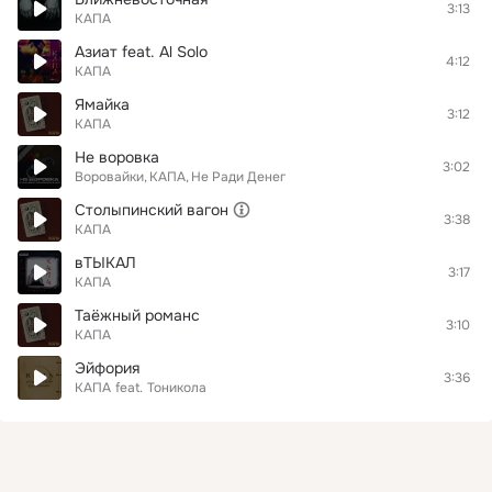
3:13
КАПА
Азиат feat. Al Solo
4:12
КАПА
Ямайка
3:12
КАПА
Не воровка
3:02
Воровайки
КАПА
Не Ради Денег
Столыпинский вагон
3:38
КАПА
вТЫКАЛ
3:17
КАПА
Таёжный романс
3:10
КАПА
Эйфория
3:36
КАПА
feat.
Тоникола