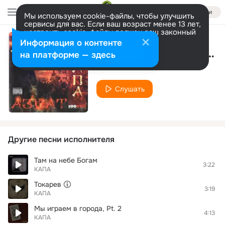
Войти
Мы используем cookie-файлы, чтобы улучшить
сервисы для вас. Если ваш возраст менее 13 лет,
настроить cookie-файлы должен ваш законный
представитель.
Больше информации
Информация о контенте
Пивка прибил пинту
Разрешить все
Настроить
на платформе — здесь
КАПА
Слушать
Другие песни исполнителя
Там на небе Богам
3:22
КАПА
Токарев
3:19
КАПА
Мы играем в города, Pt. 2
4:13
КАПА