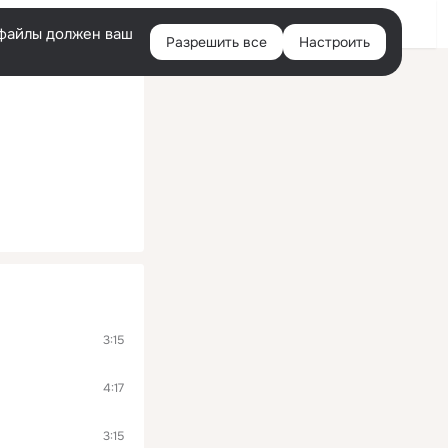
Войти
e-файлы должен ваш
Разрешить все
Настроить
Правая
колонка
3:15
4:17
3:15