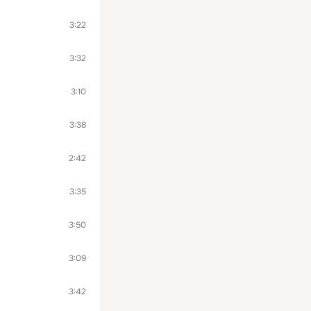
3:22
3:32
3:10
3:38
2:42
3:35
3:50
3:09
3:42