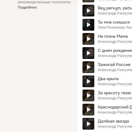
рекомендательные технологии
Подробнее
Bey pervym, pats
Александр Разгуля
Ты мне снишься
Ляля Размахова
fea
Не плачь Мама
Александр Разгуля
С днем рождения
Александр Разгуля
Зажигай Россия
Александр Разгуля
Два крыла
Александр Разгуля
За красоту твою
Александр Разгуля
Краснодарский 
Александр Разгуля
Далёкая звезда
Александр Разгуля