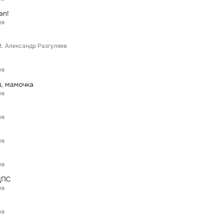
an!
ев
t.
Александр Разгуляев
ев
, мамочка
ев
ев
ев
ев
ДПС
ев
ев