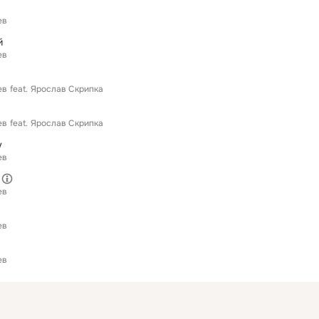
ев
й
ев
ев
feat.
Ярослав Скрипка
ев
feat.
Ярослав Скрипка
у
ев
ев
ев
ев