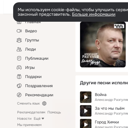
Мы используем cookie-файлы, чтобы улучшить сервис
законный представитель.
Больше информации
Левая
Главная
колонка
Видео
Группы
Люди
Публикации
Игры
Подарки
Другие песни исполн
Поздравления
Война
Рекомендации
Александр Разгуля
Сменить язык
За что мы пьём
Рекламодателям
Помощь
Александр Разгуля
Новости
Ещё
Город Химки
Мы применяем
Александр Разгуля