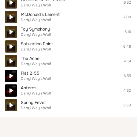
6:32
Darryl Way's Wolf
McDonald's Lament
7:08
Darryl Way's Wolf
Toy Symphony
6:16
Darryl Way's Wolf
Saturation Point
6:46
Darryl Way's Wolf
The Ache
4:51
Darryl Way's Wolf
Flat 2-55
6:55
Darryl Way's Wolf
Anteros
4:32
Darryl Way's Wolf
Spring Fever
3:30
Darryl Way's Wolf