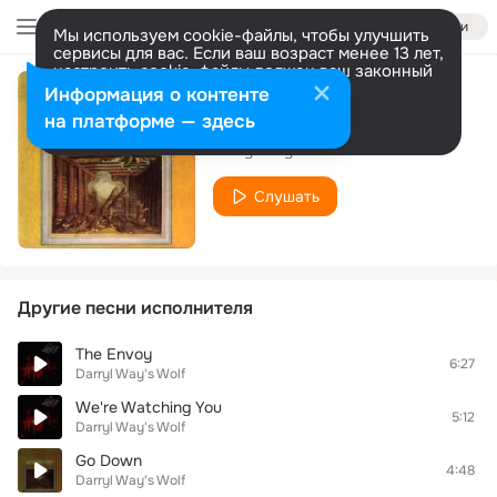
Войти
Мы используем cookie-файлы, чтобы улучшить
сервисы для вас. Если ваш возраст менее 13 лет,
настроить cookie-файлы должен ваш законный
представитель.
Больше информации
Информация о контенте
Wolf
Разрешить все
Настроить
на платформе — здесь
Darryl Way's Wolf
Слушать
Другие песни исполнителя
The Envoy
6:27
Darryl Way's Wolf
We're Watching You
5:12
Darryl Way's Wolf
Go Down
4:48
Darryl Way's Wolf