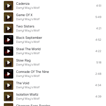
Cadenza
4:51
Darryl Way's Wolf
Game Of X
5:49
Darryl Way's Wolf
Two Sisters
4:21
Darryl Way's Wolf
Black September
4:52
Darryl Way's Wolf
Steal The World
4:22
Darryl Way's Wolf
Slow Rag
5:18
Darryl Way's Wolf
Comrade Of The Nine
2:48
Darryl Way's Wolf
The Void
4:34
Darryl Way's Wolf
Isolation Waltz
4:39
Darryl Way's Wolf
Chanson Sans Paroles