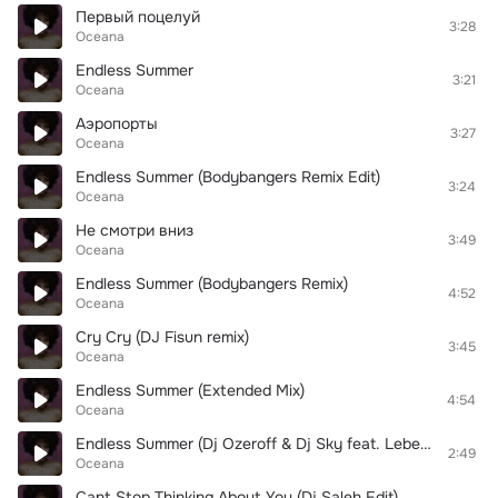
Первый поцелуй
3:28
Oceana
Endless Summer
3:21
Oceana
Аэропорты
3:27
Oceana
Endless Summer (Bodybangers Remix Edit)
3:24
Oceana
Не смотри вниз
3:49
Oceana
Endless Summer (Bodybangers Remix)
4:52
Oceana
Cry Cry (DJ Fisun remix)
3:45
Oceana
Endless Summer (Extended Mix)
4:54
Oceana
Endless Summer (Dj Ozeroff & Dj Sky feat. Lebedev Remix)
2:49
Oceana
Cant Stop Thinking About You (Dj Saleh Edit)