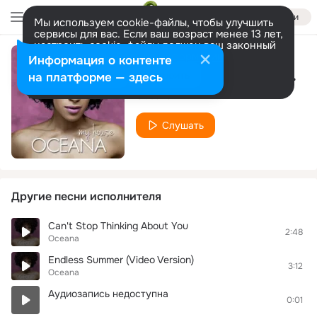
Войти
Мы используем cookie-файлы, чтобы улучшить
сервисы для вас. Если ваш возраст менее 13 лет,
настроить cookie-файлы должен ваш законный
представитель.
Больше информации
Информация о контенте
Put Your Gun Down (Azotti Radio Edit)
Разрешить все
Настроить
на платформе — здесь
Oceana
Слушать
Другие песни исполнителя
Can't Stop Thinking About You
2:48
Oceana
Endless Summer (Video Version)
3:12
Oceana
Аудиозапись недоступна
0:01