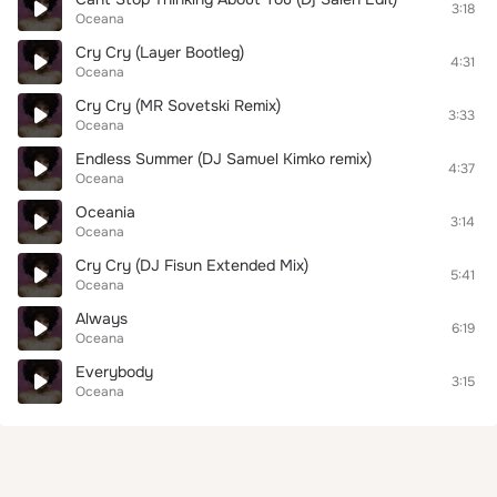
3:18
Oceana
Cry Cry (Layer Bootleg)
4:31
Oceana
Cry Cry (MR Sovetski Remix)
3:33
Oceana
Endless Summer (DJ Samuel Kimko remix)
4:37
Oceana
Oceania
3:14
Oceana
Cry Cry (DJ Fisun Extended Mix)
5:41
Oceana
Always
6:19
Oceana
Everybody
3:15
Oceana