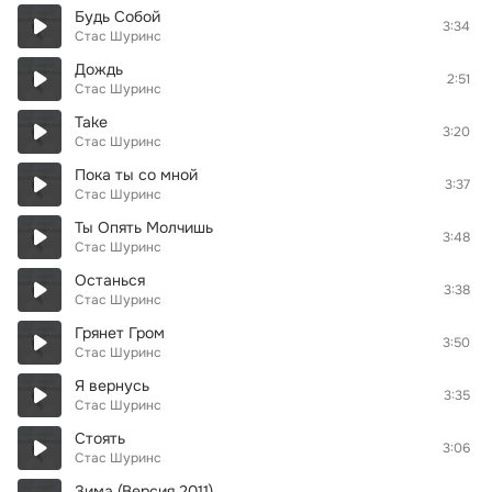
Будь Собой
3:34
Стас Шуринс
Дождь
2:51
Стас Шуринс
Take
3:20
Стас Шуринс
Пока ты со мной
3:37
Стас Шуринс
Ты Опять Молчишь
3:48
Стас Шуринс
Останься
3:38
Стас Шуринс
Грянет Гром
3:50
Стас Шуринс
Я вернусь
3:35
Стас Шуринс
Стоять
3:06
Стас Шуринс
Зима (Версия 2011)