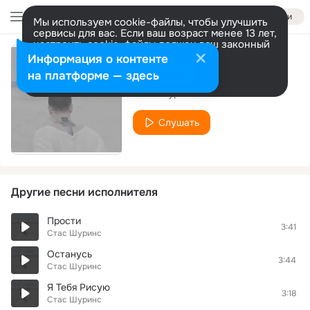
Войти
Мы используем cookie-файлы, чтобы улучшить
сервисы для вас. Если ваш возраст менее 13 лет,
настроить cookie-файлы должен ваш законный
представитель.
Больше информации
Информация о контенте
Ты моё
Разрешить все
Настроить
на платформе — здесь
Стас Шуринс
Слушать
Другие песни исполнителя
Прости
3:41
Стас Шуринс
Останусь
3:44
Стас Шуринс
Я Тебя Рисую
3:18
Стас Шуринс