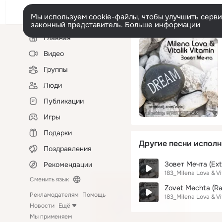
Мы используем cookie-файлы, чтобы улучшить сервис
законный представитель.
Больше информации
Левая
Главная
колонка
Видео
Группы
Люди
Публикации
Игры
Подарки
Другие песни исполн
Поздравления
Зовет Мечта (Ext
Рекомендации
183_Milena Lova & Vi
Сменить язык
Zovеt Mechta (Ra
Рекламодателям
Помощь
183_Milena Lova & Vi
Новости
Ещё
Мы применяем