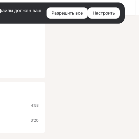
Войти
e-файлы должен ваш
Разрешить все
Настроить
Правая
колонка
4:58
3:20