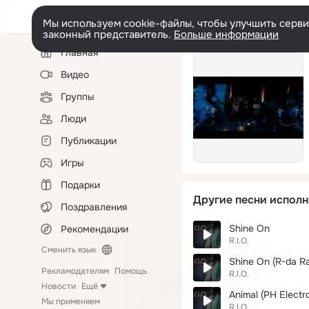
Мы используем cookie-файлы, чтобы улучшить сервис
законный представитель.
Больше информации
Левая
Главная
колонка
Видео
Группы
Люди
Публикации
Игры
Подарки
Другие песни исполн
Поздравления
Shine On
Рекомендации
R.I.O.
Сменить язык
Shine On (R-da Ra
Рекламодателям
Помощь
R.I.O.
Новости
Ещё
Animal (PH Electro
Мы применяем
R.I.O.