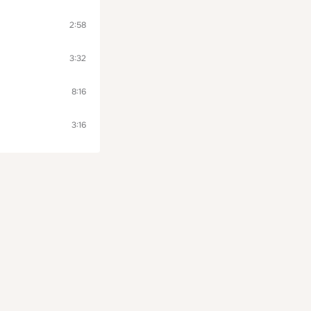
2:58
3:32
8:16
3:16