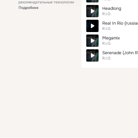
рекомендательные технологии
Подробнее
Headlong
R.I.O.
Real In Rio (russia
R.I.O.
Megamix
R.I.O.
Serenade (John R
R.I.O.