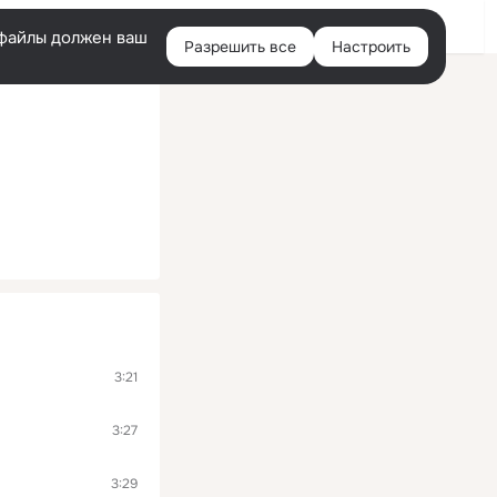
Войти
e-файлы должен ваш
Разрешить все
Настроить
Правая
колонка
3:21
3:27
3:29