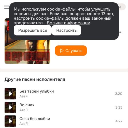
Войти
Мы используем cookie-файлы, чтобы улучшить
сервисы для вас. Если ваш возраст менее 13 лет,
настроить cookie-файлы должен ваш законный
представитель.
Больше информации
Не надо оправданий
Разрешить все
Настроить
AzeFi
Слушать
Другие песни исполнителя
Без твоей улыбки
3:20
AzeFi
Во снах
3:35
AzeFi
Секс без любви
4:27
AzeFi