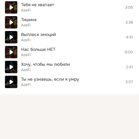
Тебя не хватает
3:05
AzeFi
Тишина
3:38
AzeFi
Выплеск эмоций
4:51
AzeFi
Нас больше НЕТ
5:00
AzeFi
Хочу, чтобы мы любили
2:41
AzeFi
Ты не узнаешь, если я умру
3:07
AzeFi