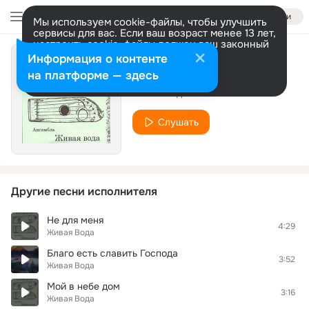
Войти
Мы используем cookie-файлы, чтобы улучшить
сервисы для вас. Если ваш возраст менее 13 лет,
настроить cookie-файлы должен ваш законный
представитель.
Больше информации
Информация о контенте
Ты знаешь Боже
Разрешить все
Настроить
на платформе — здесь
Живая Вода
Слушать
Другие песни исполнителя
Не для меня
4:29
Живая Вода
Благо есть славить Господа
3:52
Живая Вода
Мой в небе дом
3:16
Живая Вода