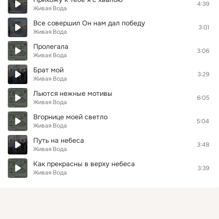
4:39
Живая Вода
Все совершил Он нам дал победу
3:01
Живая Вода
Пролегала
3:06
Живая Вода
Брат мой
3:29
Живая Вода
Льются нежные мотивы
6:05
Живая Вода
Вгорнице моей светло
5:04
Живая Вода
Путь на небеса
3:48
Живая Вода
Как прекрасны в верху небеса
3:39
Живая Вода