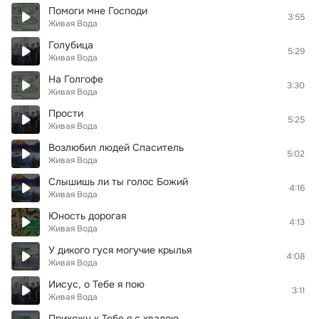
Помоги мне Господи
3:55
Живая Вода
Голубица
5:29
Живая Вода
На Голгофе
3:30
Живая Вода
Прости
5:25
Живая Вода
Возлюбил людей Спаситель
5:02
Живая Вода
Слышишь ли ты голос Божий
4:16
Живая Вода
Юность дорогая
4:13
Живая Вода
У дикого гуся могучие крылья
4:08
Живая Вода
Иисус, о Тебе я пою
3:11
Живая Вода
Прихожу к Тебе я с хвалою