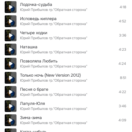
Лодочка-судьба
4:18
Юрий Прибылов гр."Обратная сторона"
Исповедь киллера
4:52
Юрий Прибылов гр."Обратная сторона"
Четыре ходки
3:36
Юрий Прибылов гр."Обратная сторона"
Наташка
4:23
Юрий Прибылов гр."Обратная сторона"
Позволяла Любить
4:24
Юрий Прибылов гр."Обратная сторона"
Только ночь (New Version 2012)
8:51
Юрий Прибылов гр."Обратная сторона"
Песня о брате
4:22
Юрий Прибылов гр."Обратная сторона"
Лапуля-Юля
3:46
Юрий Прибылов гр."Обратная сторона"
Зима-зима
4:09
Юрий Прибылов гр."Обратная сторона"
Когда-нибудь