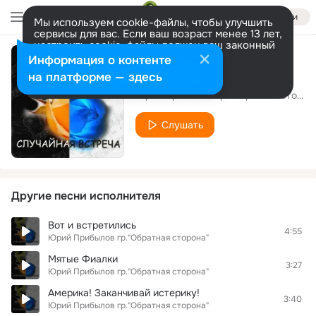
Войти
Мы используем cookie-файлы, чтобы улучшить
сервисы для вас. Если ваш возраст менее 13 лет,
настроить cookie-файлы должен ваш законный
представитель.
Больше информации
Информация о контенте
Убегаю
Разрешить все
Настроить
на платформе — здесь
Юрий Прибылов гр."Обратная сторона"
Слушать
Другие песни исполнителя
Вот и встретились
4:55
Юрий Прибылов гр."Обратная сторона"
Мятые Фиалки
3:27
Юрий Прибылов гр."Обратная сторона"
Америка! Заканчивай истерику!
3:40
Юрий Прибылов гр."Обратная сторона"